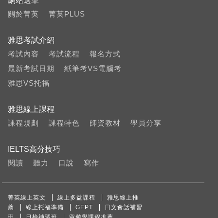
網站選單
關於菁英
菁英PLUS
雅思考試介紹
考試內容
考試流程
報名方式
最新考試日期
紙筆考VS電腦考
雅思VS托福
雅思線上課程
課程規劃
課程特色
師資教材
學員分享
IELTS高分技巧
閱讀
聽力
口說
寫作
菁英線上英文
線上多益課程
雅思線上推
薦
線上托福準備
GEPT
日文會話補習
班
日檢補習班
留遊學課程推薦