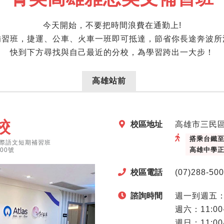
今天開始，不要把時間浪費在通勤上!
補習班，捷運、公車、火車一班即可抵達，節省你長途奔波所
快到下方尋找與自己最近的分校，為學習跨出一大步！
高雄站前
校
校區地址
高雄市三民區
搭乘台鐵至
際語文短期補習班
高雄中學
00號
校區電話
(07)288-50
諮詢時間
週一到週五：13
週六：11:00-
週日：11:00-