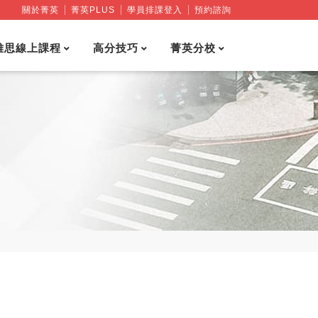
關於菁英
菁英PLUS
學員排課登入
預約諮詢
雅思線上課程
高分技巧
菁英分校